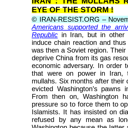
IRAN : THE MULLAHS 
EYE OF THE STORM !
© IRAN-RESIST.ORG – Novem
Americans supported the arri
Republic
in Iran, but in other 
induce chain reaction and thu
was then a Soviet region. Their u
deprive China from its gas reso
economic adversary. In order t
that were on power in Iran,
mullahs. Six months after their
evicted Washington’s pawns i
From then on, Washington h
pressure so to force them to open
Islamists. It has insisted on d
refused by any mean as long
Washington because the latter 