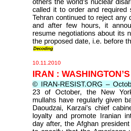
others the world’s nuclear di
called it to order and required
Tehran continued to reject any 
and after few hours, it anno
resume negotiations about its 
the proposed date, i.e. before t
Decoding
10.11.2010
IRAN : WASHINGTON’S
© IRAN-RESIST.ORG – Octob
23 of October, the New York
mullahs have regularly given b
Daoudzai, Karzai’s chief cabin
loyalty and promote Iranian in
day after, the Afghan president