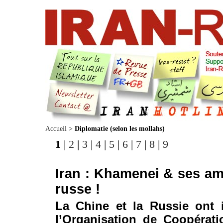
Accueil
>
Diplomatie (selon les mollahs)
1
|
2
|
3
|
4
|
5
|
6
|
7
|
8
|
9
Iran : Khamenei & ses am
russe !
La Chine et la Russie ont 
l’Organisation de Coopérat