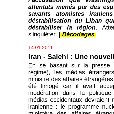
l’accusation que Washingt
attentats menés par des espi
savants atomistes iranien
déstabilisation du Liban qui
déstabiliser la région
. Att
s’inquiéter. |
Décodages
|
14.01.2011
Iran - Salehi : Une nouve
En se basant sur la presse i
régime), les médias étrangers
ministre des affaires étrangères
été limogé car il avait acc
modération dans la politique
médias occidentaux devraient m
iranienne : le programme nucl
ministère des affaires étran