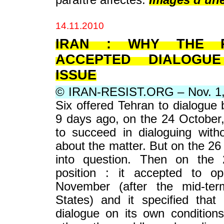
paraître affectés.
Images d’une
14.11.2010
IRAN : WHY THE 
ACCEPTED DIALOGU
ISSUE
© IRAN-RESIST.ORG – Nov. 1
Six offered Tehran to dialogue 
9 days ago, on the 24 October, 
to succeed in dialoguing with
about the matter. But on the 26 
into question. Then on the 2
position : it accepted to o
November (after the mid-ter
States) and it specified that
dialogue on its own condition