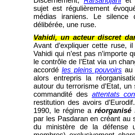
Discernement,
Rafsandjani
e
sujet est régulièrement évoq
médias iraniens. Le silence 
délibérée, une ruse.
Vahidi, un acteur discret d
Avant d’expliquer cette ruse, i
Vahidi qui n’est pas n’importe q
le contrôle de l’Etat via un cha
accordé
les pleins pouvoirs
au 
alors entrepris la réorganisa
autour du terrorisme d’Etat, un s
commandité des
attentats co
restitution des avoirs d’Eurodi
1990, le régime a
réorganisé
par les Pasdaran en créant au s
du ministère de la défense 