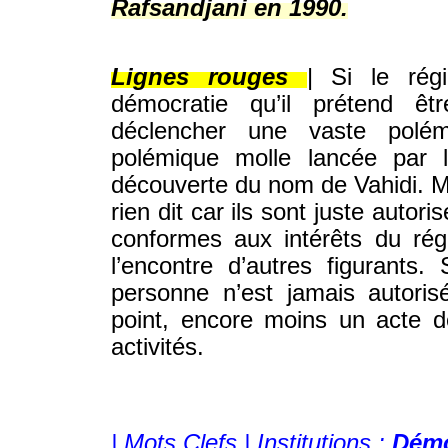
Rafsandjani en 1990.
© WWW.IRAN-RESIST.ORG
Lignes rouges
| Si le rég
démocratie qu’il prétend êt
déclencher une vaste polém
polémique molle lancée par 
découverte du nom de Vahidi. M
rien dit car ils sont juste autor
conformes aux intérêts du r
l’encontre d’autres figurants
personne n’est jamais autori
point, encore moins un acte d
activités.
© WWW.IRAN-RESIST.ORG
|
Mots Clefs | Institutions :
Démo