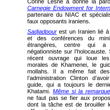
Corine Lesne a donné la paro
Carnegie Endowment for Intern
partenaire du NIAC et spécial
faux opposants iraniens.
Sadjadpour
est un Iranien lié à
et des conférences du minis
étrangères, centre qui a
négationniste sur l’holocauste.
récent ouvrage qui loue les q
morales de Khamenei, le gui
mollahs. Il a même fait des
l’administration Clinton d’av
guide, qui a toujours le dern
Khatami.
Même si la remarque 
ne faut pas se fier aux propo
dont la tâche est de brouiller 