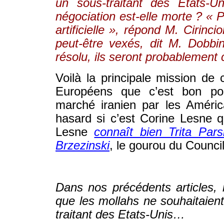
un sous-traitant des Etats-U
négociation est-elle morte ? « 
artificielle », répond M. Cirin
peut-être vexés, dit M. Dobbi
résolu, ils seront probablement 
Voilà la principale mission de 
Européens que c’est bon po
marché iranien par les Améric
hasard si c’est Corine Lesne qu
Lesne
connaît bien Trita Pars
Brzezinski
, le gourou du Council
© WWW.IRAN-RESIST.ORG
Dans nos précédents articles,
que les mollahs ne souhaitaien
traitant des Etats-Unis…