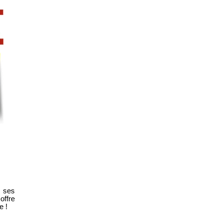
t ses
offre
e !