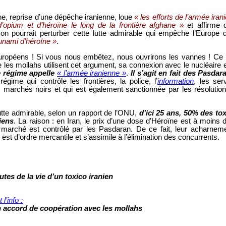
, reprise d’une dépêche iranienne, loue
« les efforts de l’armée iran
d’opium et d’héroïne le long de la frontière afghane »
et affirme 
on pourrait perturber cette lutte admirable qui empêche l’Europe d
unami d’héroïne »
.
uropéens ! Si vous nous embêtez, nous ouvrirons les vannes ! Ce 
e les mollahs utilisent cet argument, sa connexion avec le nucléaire e
e régime appelle
« l’armée iranienne »
.
Il s’agit en fait des Pasdar
régime qui contrôle les frontières, la police, l’
information
, les ser
s marchés noirs et qui est également sanctionnée par les résolutio
tte admirable, selon un rapport de l’ONU,
d’ici 25 ans, 50% des to
iens
. La raison : en Iran, le prix d’une dose d’Héroïne est à moins 
 marché est contrôlé par les Pasdaran. De ce fait, leur acharnem
est d’ordre mercantile et s’assimile à l’élimination des concurrents.
T.ORG
utes de la vie d’un toxico iranien
l’info :
n accord de coopération avec les mollahs