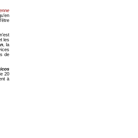
ienne
qu’en
’être
n’est
t les
an
, la
vices
ns de
xicos
de 20
ent à