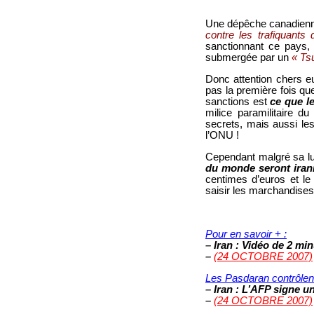
Une dépêche canadienne
contre les trafiquants 
sanctionnant ce pays, 
submergée par un
« Ts
Donc attention chers e
pas la première fois qu
sanctions est
ce que l
milice paramilitaire du 
secrets, mais aussi le
l’ONU !
Cependant malgré sa lu
du monde seront iran
centimes d’euros et le
saisir les marchandises 
© WWW.IRAN-RESIS
Pour en savoir + :
–
Iran : Vidéo de 2 min
–
(24 OCTOBRE 2007)
Les Pasdaran contrôlent 
–
Iran : L’AFP signe u
–
(24 OCTOBRE 2007)