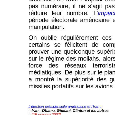
pas numéraire, il ne s’agit p
réduire leur nombre. L’
impac
période électorale américaine 
manipulation.
On oublie régulièrement ces r
certains se félicitent de com
prouver une quelconque supérior
sur le régime des mollahs, alors
force des réseaux terroris
médiatiques. De plus sur le plan 
a montré la supériorité des g
missiles portatifs sur les avion
© WWW.IRAN-RESIST.ORG
L’élection présidentielle américaine et l’Iran :
–
Iran : Obama, Giuliani, Clinton et les autres
–
(15 octobre 2007)