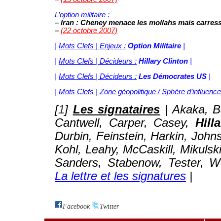
L’option militaire :
–
Iran : Cheney menace les mollahs mais carress
–
(22 octobre 2007)
|
Mots Clefs | Enjeux :
Option Militaire
|
|
Mots Clefs | Décideurs :
Hillary Clinton
|
|
Mots Clefs | Décideurs :
Les Démocrates US
|
|
Mots Clefs | Zone géopolitique / Sphère d’influence
[
1
]
Les signataires
| Akaka, B
Cantwell, Carper, Casey,
Hill
Durbin, Feinstein, Harkin, John
Kohl, Leahy, McCaskill, Mikulsk
Sanders, Stabenow, Tester, W
La lettre et les signatures
|
Facebook
Twitter