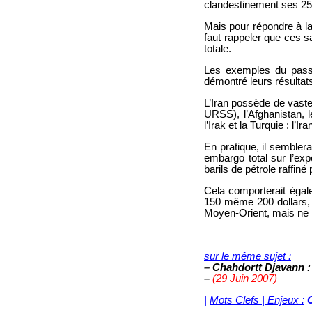
clandestinement ses 250
Mais pour répondre à la
faut rappeler que ces sa
totale.
Les exemples du passé
démontré leurs résultats
L’Iran possède de vaste
URSS), l’Afghanistan, l
l’Irak et la Turquie : l
En pratique, il sembler
embargo total sur l’expo
barils de pétrole raffin
Cela comporterait égale
150 même 200 dollars, e
Moyen-Orient, mais ne ri
© WWW.IRAN-RESIS
sur le même sujet :
–
Chahdortt Djavann : 
–
(29 Juin 2007)
|
Mots Clefs | Enjeux :