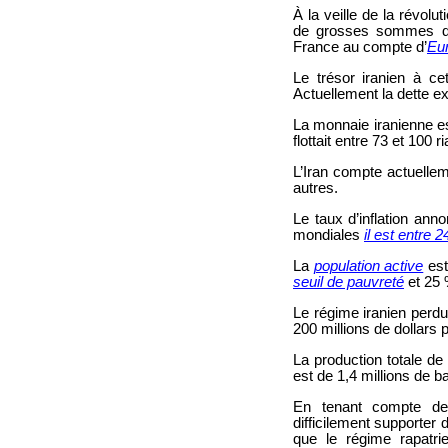
À la veille de la révolut
de grosses sommes dan
France au compte d’
Eu
Le trésor iranien à ce
Actuellement la dette ex
La monnaie iranienne es
flottait entre 73 et 100 
L’Iran compte actuelleme
autres.
Le taux d’inflation an
mondiales
il est entre 
La
population active
est
seuil de pauvreté
et 25 
Le régime iranien perdur
200 millions de dollars p
La production totale de
est de 1,4 millions de ba
En tenant compte de 
difficilement supporter
que le régime rapatrie