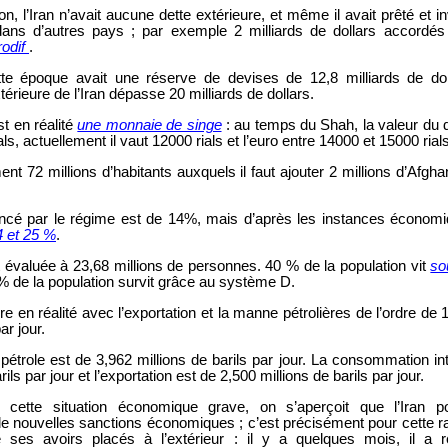
ion, l’Iran n’avait aucune dette extérieure, et même il avait prêté et in
s d’autres pays ; par exemple 2 milliards de dollars accordés
rodif
.
tte époque avait une réserve de devises de 12,8 milliards de dol
térieure de l’Iran dépasse 20 milliards de dollars.
t en réalité
une monnaie de singe
: au temps du Shah, la valeur du d
rials, actuellement il vaut 12000 rials et l’euro entre 14000 et 15000 rial
nt 72 millions d’habitants auxquels il faut ajouter 2 millions d’Afgha
noncé par le régime est de 14%, mais d’après les instances économ
24 et 25 %
.
 évaluée à 23,68 millions de personnes. 40 % de la population vit
so
% de la population survit grâce au système D.
e en réalité avec l’exportation et la manne pétrolières de l’ordre de 
ar jour.
 pétrole est de 3,962 millions de barils par jour. La consommation in
rils par jour et l’exportation est de 2,500 millions de barils par jour.
cette situation économique grave, on s’aperçoit que l’Iran p
 de nouvelles sanctions économiques ; c’est précisément pour cette r
 ses avoirs placés à l’extérieur : il y a quelques mois, il a r