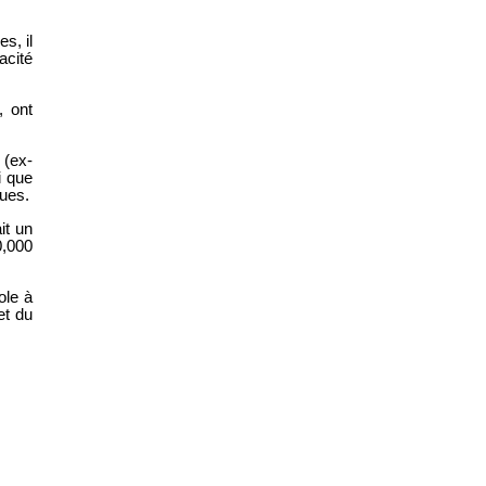
s, il
acité
, ont
 (ex-
i que
ques.
it un
,000
ole à
et du