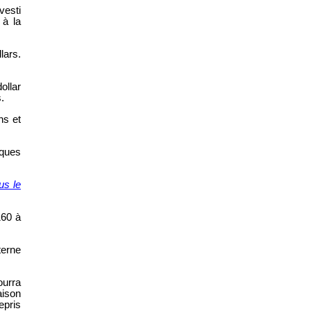
vesti
 à la
lars.
ollar
s.
ns et
iques
us le
160 à
terne
ourra
aison
epris