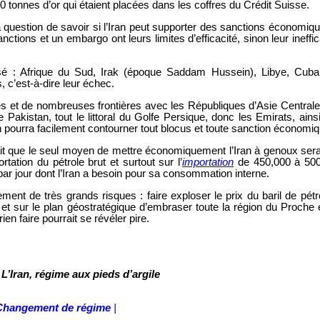
 tonnes d’or qui étaient placées dans les coffres du Crédit Suisse.
 question de savoir si l’Iran peut supporter des sanctions économique
nctions et un embargo ont leurs limites d’efficacité, sinon leur ineffic
 : Afrique du Sud, Irak (époque Saddam Hussein), Libye, Cuba
, c’est-à-dire leur échec.
s et de nombreuses frontières avec les Républiques d’Asie Centrale
e Pakistan, tout le littoral du Golfe Persique, donc les Emirats, ains
’Iran pourra facilement contourner tout blocus et toute sanction économi
ait que le seul moyen de mettre économiquement l’Iran à genoux sera
rtation du pétrole brut et surtout sur l’
importation
de 450,000 à 500
é par jour dont l’Iran a besoin pour sa consommation interne.
ment de très grands risques : faire exploser le prix du baril de pétr
t sur le plan géostratégique d’embraser toute la région du Proche 
en faire pourrait se révéler pire.
T.ORG
L’Iran, régime aux pieds d’argile
Changement de régime
|