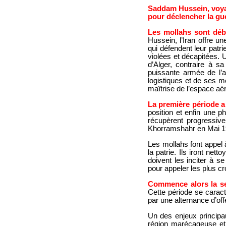
Saddam Hussein, voyant
pour déclencher la gue
Les mollahs sont dé
Hussein, l’Iran offre 
qui défendent leur patr
violées et décapitées. U
d’Alger, contraire à s
puissante armée de l’
logistiques et de ses me
maîtrise de l’espace aér
La première période a
position et enfin une ph
récupèrent progressive
Khorramshahr en Mai 1
Les mollahs font appel 
la patrie. Ils iront ne
doivent les inciter à 
pour appeler les plus cr
Commence alors la se
Cette période se caract
par une alternance d’off
Un des enjeux principa
région marécageuse et 