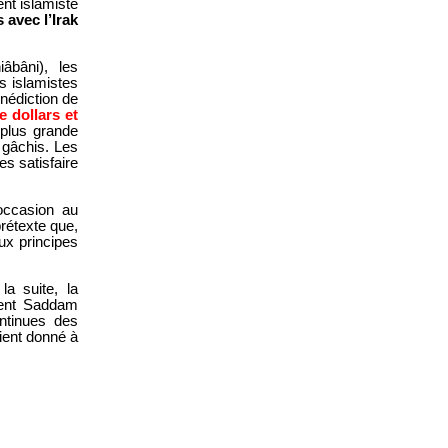
nt islamiste
 avec l’Irak
âbâni), les
s islamistes
nédiction de
e dollars et
a plus grande
 gâchis. Les
es satisfaire
’occasion au
rétexte que,
ux principes
la suite, la
èrent Saddam
ontinues des
ient donné à