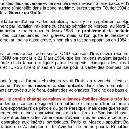
ucun des deux adversaires ne semble devoir réussir à faire basculer l’
guerre s’intensifie dans la zone maritime, surtout après Février 1984 e
de la
Guerre du Golfe
.
nt la forme d’attaques des pétroliers, mais il y a eu également quel
ent par l’aviation irakienne du champ pétrolier de Norouz, au Nord-Es
importante marée noire en Mars 1983.
Le problème de la polluti
des conséquences très graves, mais si l’on quitte le théâtre m
blème, au moins aussi grave, sinon plus a fait son apparition en 1984 : 
 Iraniens se sont adressés à l’ONU accusant l’Irak d’avoir recours 
l’ONU ont conclu le 21 Mars 1984, que les Irakiens avaient largué
rde et du tabun qui figure parmi les agents chimiques les plus 
alie et l’URSS furent mises en cause pour la vente des bombes ch
nant l’emploi d’armes chimiques visait l’Irak, en revanche c’est l
çonné d’avoir eu
recours à des enfants
dans des combats. L
nts envoyés sur le front, étaient des volontaires (l’origine des bassidji
nal, le conflit change certaines alliances établies depuis très 
ndes puissances désignent la république islamique d’Iran comme
 pays exportateurs de pétrole du golfe Persique, mais cette guerre es
’armements et tous approvisionnent à la fois l’Irak de Saddam Hussein
uraient pu faire si les Américains n’avaient mis en œuvre cette rév
i contraires aux intérêts patriotiques. Paris et Moscou appuient Ba
 tandis que Washington et Tel-Aviv font de même pour la Républiq