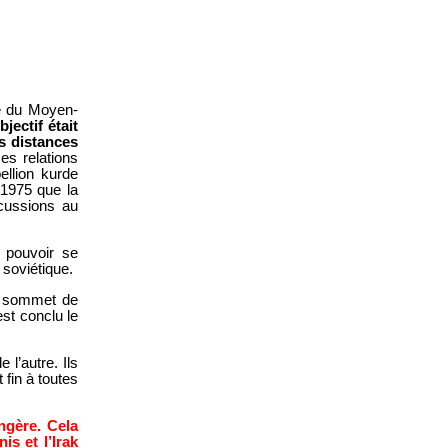
te du Moyen-
jectif était
s distances
es relations
bellion kurde
 1975 que la
rcussions au
 pouvoir se
 soviétique.
er sommet de
st conclu le
 l’autre. Ils
 fin à toutes
angère. Cela
is et l’Irak