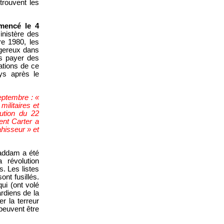
 trouvent les
mmencé le 4
inistère des
re 1980, les
ngereux dans
as payer des
ations de ce
ys après le
eptembre : «
ilitaires et
rution du 22
ent Carter a
ahisseur » et
 Saddam a été
 révolution
. Les listes
nt fusillés.
ui (ont volé
rdiens de la
er la terreur
 peuvent être