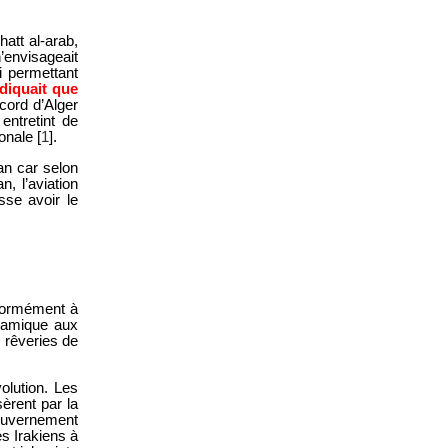
att al-arab,
n’envisageait
i permettant
ndiquait que
ccord d’Alger
entretint de
ionale
[
1
]
.
an car selon
n, l’aviation
sse avoir le
nformément à
slamique aux
s rêveries de
olution. Les
sèrent par la
 gouvernement
es Irakiens à