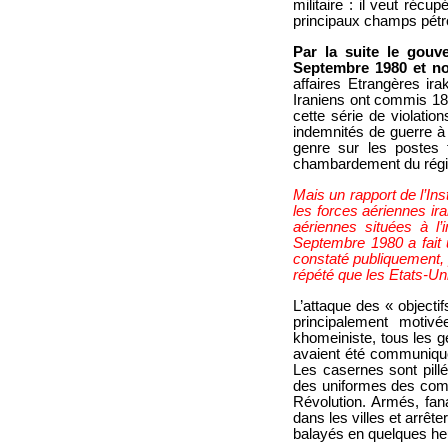
militaire : il veut réc
principaux champs pétro
Par la suite le gouv
Septembre 1980 et no
affaires Etrangères ir
Iraniens ont commis 18
cette série de violatio
indemnités de guerre à 
genre sur les postes 
chambardement du régi
Mais un rapport de l’In
les forces aériennes ir
aériennes situées à l’
Septembre 1980 a fait 
constaté publiquement, 
répété que les Etats-Uni
L’attaque des « objectif
principalement motivé
khomeiniste, tous les 
avaient été communiqué
Les casernes sont pillé
des uniformes des comm
Révolution. Armés, fanat
dans les villes et arrêt
balayés en quelques heur