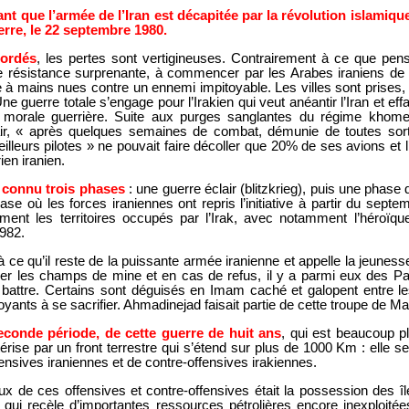
 que l’armée de l’Iran est décapitée par la révolution islamique
rre, le 22 septembre 1980.
bordés
, les pertes sont vertigineuses. Contrairement à ce que pe
une résistance surprenante, à commencer par les Arabes iraniens d
ie à mains nues contre un ennemi impitoyable. Les villes sont prises
ne guerre totale s’engage pour l’Irakien qui veut anéantir l’Iran et eff
a morale guerrière. Suite aux purges sanglantes du régime khomei
air, « après quelques semaines de combat, démunie de toutes sort
illeurs pilotes » ne pouvait faire décoller que 20% de ses avions et l’
ien iranien.
 connu trois phases
: une guerre éclair (blitzkrieg), puis une phase
ase où les forces iraniennes ont repris l’initiative à partir du sept
ment les territoires occupés par l’Irak, avec notamment l’héroïque
982.
à ce qu’il reste de la puissante armée iranienne et appelle la jeunes
ttoyer les champs de mine et en cas de refus, il y a parmi eux des P
se battre. Certains sont déguisés en Imam caché et galopent entre l
oyants à se sacrifier. Ahmadinejad faisait partie de cette troupe de Ma
conde période, de cette guerre de huit ans
, qui est beaucoup p
érise par un front terrestre qui s’étend sur plus de 1000 Km : elle s
ensives iraniennes et de contre-offensives irakiennes.
ux de ces offensives et contre-offensives était la possession des î
qui recèle d’importantes ressources pétrolières encore inexploitée