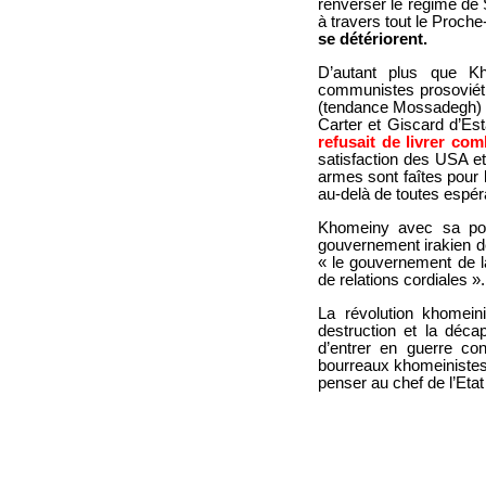
renverser le régime de
à travers tout le Proche
se détériorent.
D’autant plus que Kh
communistes prosoviéti
(tendance Mossadegh) o
Carter et Giscard d’Es
refusait de livrer co
satisfaction des USA et
armes sont faîtes pour l
au-delà de toutes espé
Khomeiny avec sa polit
gouvernement irakien de
« le gouvernement de l
de relations cordiales ».
La révolution khomeini
destruction et la décap
d’entrer en guerre con
bourreaux khomeinistes
penser au chef de l’Etat 