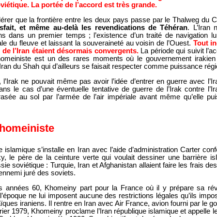
oviétique. La portée de l’accord est très grande.
rer que la frontière entre les deux pays passe par le Thalweg du Ch
fait, et même au-delà les revendications de Téhéran
. L’Iran 
ns dans un premier temps ; l’existence d’un traité de navigation lu
ntale du fleuve et laissant la souveraineté au voisin de l’Ouest.
Tout i
et de l’Iran étaient désormais convergents.
La période qui suivit l’a
khomeiniste est un des rares moments où le gouvernement irakien 
’Iran du Shah qui d’ailleurs se faisait respecter comme puissance rég
l’Irak ne pouvait même pas avoir l’idée d’entrer en guerre avec l’Ir
ans le cas d’une éventuelle tentative de guerre de l’Irak contre l’Ira
crasée au sol par l’armée de l’air impériale avant même qu’elle pui
khomeiniste
 islamique s’installe en Iran avec l’aide d’administration Carter co
y, le père de la ceinture verte qui voulait dessiner une barrière i
ie soviétique : Turquie, Iran et Afghanistan allaient faire les frais de
ennemi juré des soviets.
es années 60, Khomeiny part pour la France où il y prépare sa rév
 l’époque ne lui imposent aucune des restrictions légales qu’ils impo
ques iraniens. Il rentre en Iran avec Air France, avion fourni par le
rier 1979, Khomeiny proclame l’Iran république islamique et appelle l