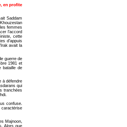
, en profite
nsait Saddam
e Khouzestan
, les femmes
acer l’accord
niste, cette
es d’appuis
Irak avait la
 de guerre de
embre 1981 et
 bataille de
se à défendre
asdarans qui
es tranchées
hdi.
lus confuse.
e caractérise
les Majnoon,
s. Alors que