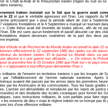
upérer le Chatt al-Arab et le Khouzestan iranien (région du sud où se
liers iraniens).
ernement Irakien insistait sur le fait que la guerre avait co
n le 22
et que le véritable agresseur est l’Iran. Les rapports du M
akienne précisaient que « pour la période allant de Juin à Septemb
7 violations frontalières et le 4 Septembre a marqué un tournant da
ns ». Cette thèse avait été inventée de toutes pièces, afin de ne p
l’Iran. Elle est sans aucun fondement et paraît absurde car des viol
frontalières étaient devenues routinières de la part des deux pa
me impérial.
stitut d’étude et de Recherche du Monde Arabe reconnaît la date 22 s
akiennes effectuèrent le 22 septembre 1980 des raides sur dix bases m
intérieur du territoire iranien. Et le journal Le Monde dans sa pa
une allusion à « une guerre non déclarée… ». De même, le Présid
pour la première fois le 15 Octobre 1980 que l’Irak est « le pays env
s « s’opposaient à tout effort pour démanteler l’Iran ».
s militaires de l’ennemi en territoires iraniens » par les troupes de
e par l’affaiblissement de l’armée nationale iranienne. Après la
généraux avaient été passés par les armes dans les premières heures
es par les Américains et les communistes. Tous les hauts gradés so
es. L’armée est démantelée et remplacée par les repris de justice q
andos) et des étudiants des écoles coraniques pour former les Ga
iques, sans instructions militaires, ils sont parfaits pour faire régn
er « les ennemis de dieu » mais le régime irakien ne se trompe pas ils
es lors d’une offensive militaire.