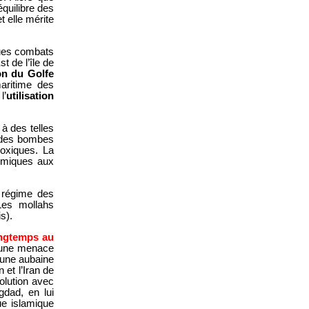
équilibre des
t elle mérite
ques combats
t de l’île de
on du Golfe
aritime des
l’
utilisation
à des telles
s des bombes
toxiques. La
imiques aux
e régime des
es mollahs
s).
longtemps au
 une menace
t une aubaine
 et l’Iran de
olution avec
gdad, en lui
ue islamique