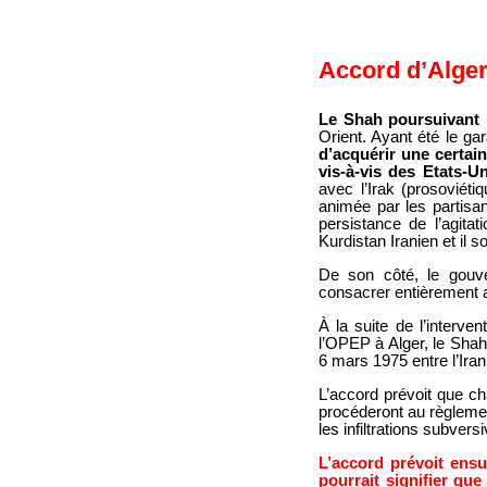
Accord d’Alge
Le Shah poursuivant 
Orient. Ayant été le ga
d’acquérir une certai
vis-à-vis des Etats-Un
avec l’Irak (prosoviéti
animée par les partisa
persistance de l’agita
Kurdistan Iranien et il s
De son côté, le gouv
consacrer entièrement a
À la suite de l’interv
l’OPEP à Alger, le Shah
6 mars 1975 entre l’Iran 
L’accord prévoit que cha
procéderont au règlement 
les infiltrations subvers
L’accord prévoit ensui
pourrait signifier que