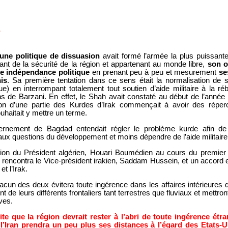
r
une politique de dissuasion
avait formé l’armée la plus puissan
rant de la sécurité de la région et appartenant au monde libre,
son ob
ne indépendance politique
en prenant peu à peu et mesurement
se
is
. Sa première tentation dans ce sens était la normalisation de s
que) en interrompant totalement tout soutien d’aide militaire à la ré
ns de Barzani. En effet, le Shah avait constaté au début de l’année
tion d’une partie des Kurdes d’Irak commençait à avoir des répe
ouhaitait y mettre un terme.
ernement de Bagdad entendait régler le problème kurde afin de
ux questions du développement et moins dépendre de l’aide militaire
ention du Président algérien, Houari Boumédien au cours du premi
 rencontra le Vice-président irakien, Saddam Hussein, et un accord e
et l’Irak.
cun des deux évitera toute ingérence dans les affaires intérieures de
de leurs différents frontaliers tant terrestres que fluviaux et mettront
ives.
te que la région devrait rester à l’abri de toute ingérence étr
 l’Iran prendra un peu plus ses distances à l’égard des Etats-Un