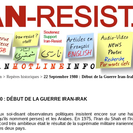
an
>
Repères historiques
>
22 Septembre 1980 : Début de la Guerre Iran-Ira
0 : DÉBUT DE LA GUERRE IRAN-IRAK
x soi-disant observateurs politiques insistent encore sur une h
(qu’ils nomment perses) et les Arabes. En 1975, l’Iran du Shah et l’I
ord très ambitieux était le résultat de la suprématie militaire iranienn
les deux pays.