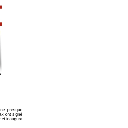
k
aine presque
rak ont signé
e et inaugura