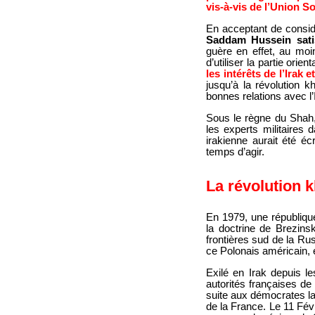
vis-à-vis de l’Union S
En acceptant de considé
Saddam Hussein satis
guère en effet, au moi
d’utiliser la partie orie
les intérêts de l’Irak 
jusqu’à la révolution 
bonnes relations avec l
Sous le règne du Shah, 
les experts militaires d
irakienne aurait été é
temps d’agir.
La révolution 
En 1979, une république
la doctrine de Brezinsk
frontières sud de la Russ
ce Polonais américain, 
Exilé en Irak depuis l
autorités françaises de
suite aux démocrates laï
de la France. Le 11 Fév