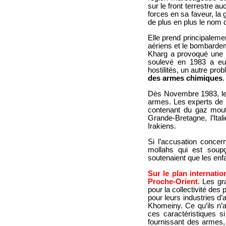
sur le front terrestre a
forces en sa faveur, la 
de plus en plus le nom 
Elle prend principaleme
aériens et le bombardem
Kharg a provoqué une 
soulevé en 1983 a eu 
hostilités, un autre pro
des armes chimiques
.
Dès Novembre 1983, les
armes. Les experts de 
contenant du gaz mouta
Grande-Bretagne, l’It
Irakiens.
Si l’accusation concer
mollahs qui est soup
soutenaient que les enfa
Sur le plan internatio
Proche-Orient.
Les gra
pour la collectivité des
pour leurs industries d
Khomeiny. Ce qu’ils n’a
ces caractéristiques s
fournissant des armes,