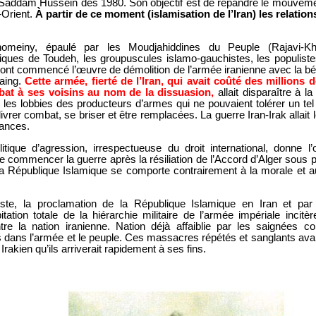
 Saddam Hussein dès 1980. Son objectif est de répandre le mouveme
-Orient.
À partir de ce moment (islamisation de l’Iran) les relations
omeiny, épaulé par les Moudjahiddines du Peuple (Rajavi-Khi
ques de Toudeh, les groupuscules islamo-gauchistes, les populiste
nt commencé l’œuvre de démolition de l’armée iranienne avec la bé
taing.
Cette armée, fierté de l’Iran, qui avait coûté des millions d
mbat à ses voisins au nom de la dissuasion,
allait disparaître à l
 les lobbies des producteurs d’armes qui ne pouvaient tolérer un tel
ivrer combat, se briser et être remplacées. La guerre Iran-Irak allait l
rances.
ique d’agression, irrespectueuse du droit international, donne l
 commencer la guerre après la résiliation de l’Accord d’Alger sous p
a République Islamique se comporte contrairement à la morale et a
ste, la proclamation de la République Islamique en Iran et par 
itation totale de la hiérarchie militaire de l’armée impériale incit
tre la nation iranienne. Nation déjà affaiblie par les saignées c
 dans l’armée et le peuple. Ces massacres répétés et sanglants ava
Irakien qu’ils arriverait rapidement à ses fins.