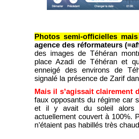
© IRAN-RESIST.ORG
© IRAN-RESIST.ORG
Photos semi-officielles mais
agence des réformateurs (=aff
des images de Téhéran montr
place Azadi de Téhéran et qu
enneigé des environs de Téh
signalé la présence de Zarif dan
Mais il s’agissait clairement
faux opposants du régime car sur
et il y avait du soleil alor
actuellement couvert à 100%. Pa
n’étaient pas habillés très chau