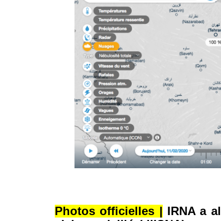
© IRAN-RESIST.ORG
© IRAN-RESIST.ORG
Photos officielles |
IRNA a al