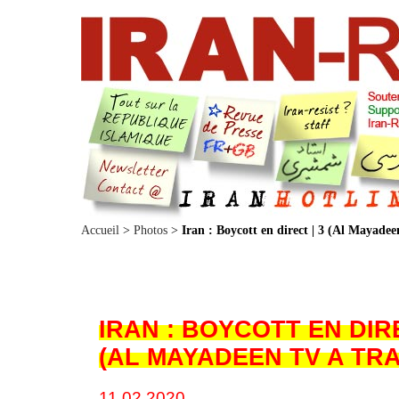
Accueil
>
Photos
>
Iran : Boycott en direct | 3 (Al Mayade
IRAN : BOYCOTT EN DIRE
(AL MAYADEEN TV A TR
© IRAN-RESIST.ORG
11.02.2020