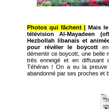
© IRAN-RESIST.ORG
© IRAN-RESIST.ORG
Photos qui fâchent |
Mais le 
télévision Al-Mayadeen (o
Hezbollah libanais et animé
pour révéler le boycott
en 
démentir ce boycott, une belle 
très enneigé et en diffusant 
Téhéran ! On a eu la preuve 
abandonné par ses proches et bie