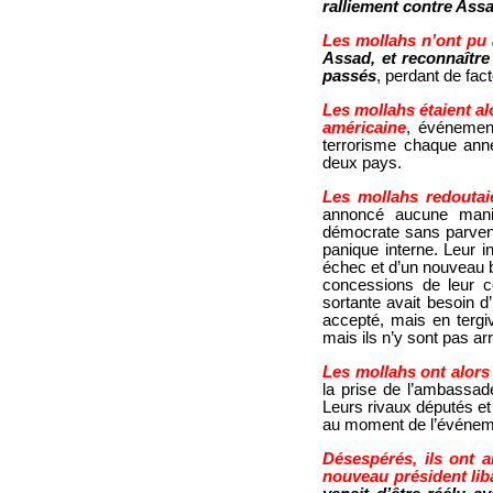
ralliement contre Assad
Les mollahs n’ont pu
Assad, et reconnaître
passés
, perdant de fac
Les mollahs étaient al
américaine
, événement
terrorisme chaque anné
deux pays.
Les mollahs redoutai
annoncé aucune manif
démocrate sans parvenir
panique interne. Leur i
échec et d’un nouveau b
concessions de leur c
sortante avait besoin d
accepté, mais en tergiv
mais ils n’y sont pas arr
Les mollahs ont alors
la prise de l’ambassa
Leurs rivaux députés et
au moment de l’événemen
Désespérés, ils ont 
nouveau président li