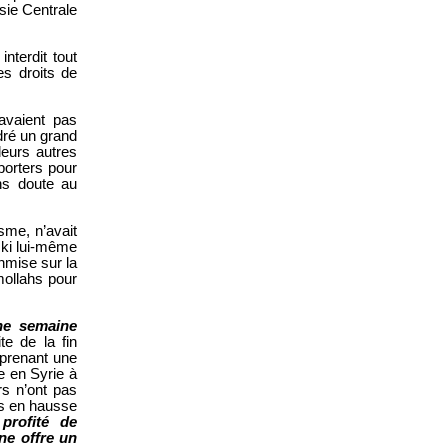
Asie Centrale
interdit tout
s droits de
avaient pas
dré un grand
leurs autres
pporters pour
ns doute au
sme, n’avait
ski lui-même
nmise sur la
mollahs pour
ne semaine
te de la fin
 prenant une
e en Syrie à
rs n’ont pas
ors en hausse
 profité de
ne offre un