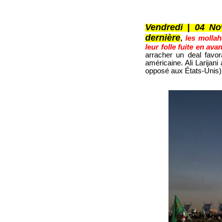
© IRAN-RESIST.ORG
Vendredi
|
04 No
dernière
,
les molla
leur folle fuite en avan
arracher un deal favora
américaine. Ali Larijan
opposé aux États-Unis)