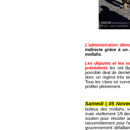
© IRAN-RESIST.ORG
L’administration démo
indirecte grâce à un 
mollahs
.
Les députés et les m
précédents
les ont lâ
possible deal de derni
donc un régime très te
Tous les clans se survei
profiter pleinement.
© IRAN-RESIST.ORG
Samedi
|
05 Nove
boiteux des mollahs, se
mais réellement 1/6 des
soutien pour résister a
rassemblement pour l’a
gouvernement défaillan