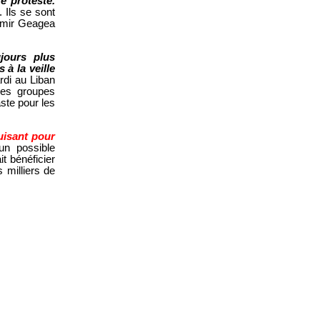
e protesté.
. Ils se sont
amir Geagea
jours plus
à la veille
di au Liban
res groupes
aste pour les
uisant pour
 un possible
it bénéficier
 milliers de