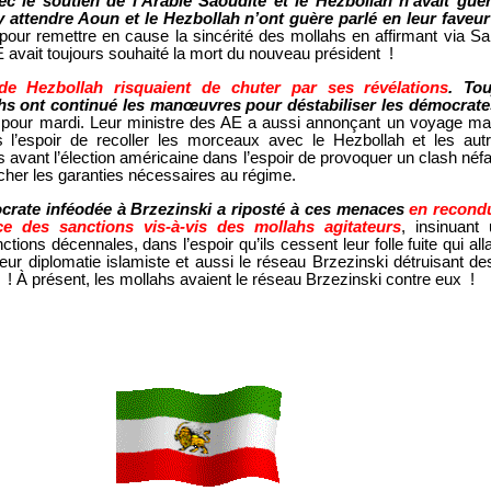
vec le soutien de l’Arabie Saoudite et le Hezbollah n’avait guèr
attendre Aoun et le Hezbollah n’ont guère parlé en leur faveur
ur remettre en cause la sincérité des mollahs en affirmant via S
E avait toujours souhaité la mort du nouveau président !
de Hezbollah risquaient de chuter par ses révélations
. Tou
hs ont continué les manœuvres pour déstabiliser les démocrates 
pour mardi. Leur ministre des AE a aussi annonçant un voyage mar
 l’espoir de recoller les morceaux avec le Hezbollah et les aut
ais avant l’élection américaine dans l’espoir de provoquer un clash néf
cher les garanties nécessaires au régime.
crate inféodée à Brzezinski a riposté à ces menaces
en recond
ce des sanctions vis-à-vis des mollahs agitateurs
, insinuant
ions décennales, dans l’espoir qu’ils cessent leur folle fuite qui alla
leur diplomatie islamiste et aussi le réseau Brzezinski détruisant des
s ! À présent, les mollahs avaient le réseau Brzezinski contre eux !