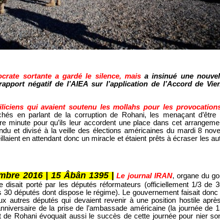
crate sortante a gardé le silence, mais
a insinué une nouvel
rapport négatif de l’AIEA sur l’application de l’Accord de Vie
iliciens qui avaient soutenu les mollahs pour les provocation
chés en parlant de la corruption de Rohani, les menaçant d’être 
ère minute pour qu’ils leur accordent une place dans cet arrangeme
ndu et divisé à la veille des élections américaines du mardi 8 no
llaient en attendant donc un miracle et étaient prêts à écraser les a
mbre 2016
|
15 Âbân 1395
|
Le journal IRAN
, organe du g
 disait porté par les députés réformateurs (officiellement 1/3 de 
 30 députés dont dispose le régime). Le gouvernement faisait donc 
ux autres députés qui devaient revenir à une position hostile aprè
nniversaire de la prise de l’ambassade américaine (la journée de 
t de Rohani évoquait aussi le succès de cette journée pour nier so