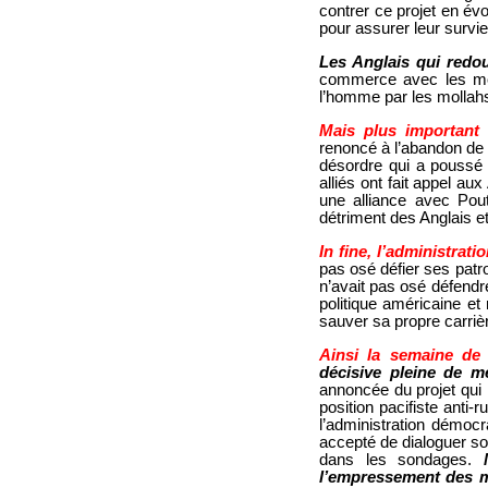
contrer ce projet en évo
pour assurer leur survie
Les Anglais qui redou
commerce avec les moll
l’homme par les mollah
Mais plus important 
renoncé à l’abandon de 
désordre qui a poussé l
alliés ont fait appel au
une alliance avec Pou
détriment des Anglais e
In fine, l’administrati
pas osé défier ses patr
n’avait pas osé défendr
politique américaine et
sauver sa propre carriè
Ainsi la semaine de
décisive pleine de m
annoncée du projet qui 
position pacifiste anti
l’administration démocr
accepté de dialoguer sou
dans les sondages.
l’empressement des m