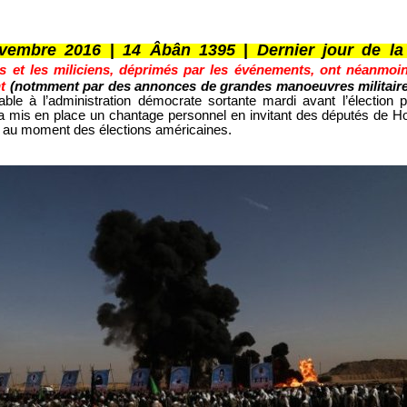
vembre 2016
|
14 Âbân 1395
|
Dernier jour de l
hs et les miliciens, déprimés par les événements, ont néanmoi
t
(notmment par des annonces de grandes manoeuvres militair
ble à l’administration démocrate sortante mardi avant l’élection pr
i a mis en place un chantage personnel en invitant des députés de H
 au moment des élections américaines.