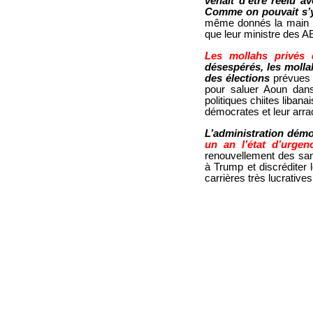
venait d’être réélu a
Comme on pouvait s’y 
même donnés la main po
que leur ministre des A
Les mollahs privés 
désespérés, les molla
des élections
prévues 
pour saluer Aoun dans
politiques chiites liban
démocrates et leur arra
L’administration démo
un an l’état d’urgen
renouvellement des sanct
à Trump et discréditer 
carrières très lucrative
© IRAN-RESIST.ORG