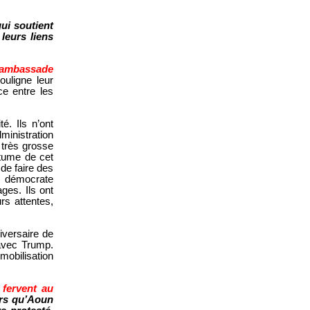
ui soutient
leurs liens
 l’ambassade
uligne leur
e entre les
é. Ils n’ont
inistration
 très grosse
rtume de cet
de faire des
n démocrate
ges. Ils ont
rs attentes,
iversaire de
avec Trump.
mobilisation
 fervent au
ors qu’Aoun