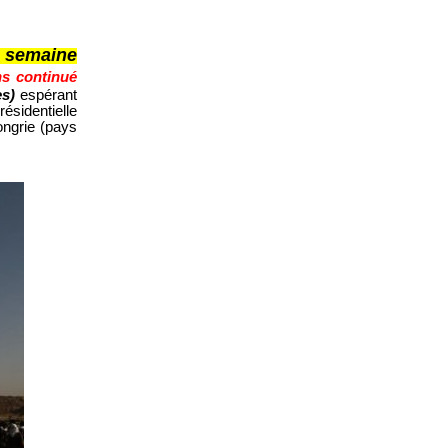
a semaine
ns continué
es)
espérant
ésidentielle
ongrie (pays