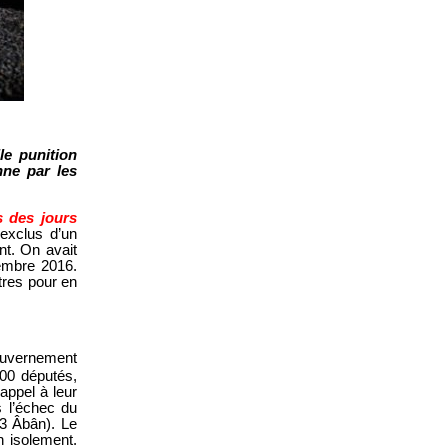
le punition
nne par les
s des jours
exclus d’un
nt. On avait
vembre 2016.
utres pour en
ouvernement
300 députés,
appel à leur
s l’échec du
13 Âbân). Le
n isolement.