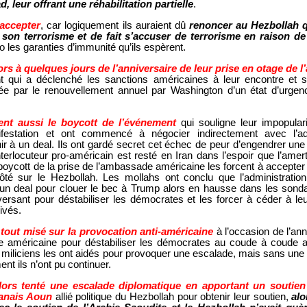
, leur offrant une réhabilitation partielle
.
 accepter
, car logiquement ils auraient dû
renoncer au Hezbollah q
 son terrorisme et de fait s’accuser de terrorisme en raison de 
to les garanties d’immunité qu’ils espèrent.
ors à quelques jours de l’anniversaire de leur prise en otage de
 qui a déclenché les sanctions américaines à leur encontre et so
e par le renouvellement annuel par Washington d’un état d’urgenc
ent aussi le boycott de l’événement
qui souligne leur impopularit
estation et ont commencé à négocier indirectement avec l’adm
 à un deal. Ils ont gardé secret cet échec de peur d’engendrer une
nterlocuteur pro-américain est resté en Iran dans l’espoir que l’ame
oycott de la prise de l’ambassade américaine les forcent à accepter 
ôté sur le Hezbollah. Les mollahs ont conclu que l’administratio
’un deal pour clouer le bec à Trump alors en hausse dans les sonda
ersant pour déstabiliser les démocrates et les forcer à céder à leu
ivés.
 tout misé sur la provocation anti-américaine
à l’occasion de l’ann
de américaine pour déstabiliser les démocrates au coude à coude 
 miliciens les ont aidés pour provoquer une escalade, mais sans une 
t ils n’ont pu continuer.
alors tenté une escalade diplomatique en apportant un soutien
banais Aoun
allié politique du Hezbollah pour obtenir leur soutien,
al