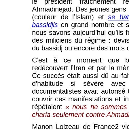
le président fraîchement ré
Ahmadinejad. Des jeunes gens m
(couleur de l’Islam) et
se bat
bassidjis
en grand nombre et s
nous savons aujourd’hui qu’ils f
des miliciens du régime : devi
du bassidj ou encore des mots 
C’est à ce moment que be
redécouvert l’Iran et par la mê
Ce succès était aussi dû au fa
d’habitude si sévère avec 
documentalistes avait autorisé
couvrir ces manifestations et in
répétaient
« nous ne sommes p
charia seulement contre Ahmadi
Manon Loizeau de France2 vien