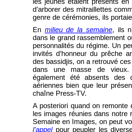
les jeunes étaient présents en 
d’arborer des mitraillettes com
genre de cérémonies, ils portai
En
milieu de la semaine
, ils
dans le grand rassemblement où
personnalités du régime. Un peu 
invités d’honneur du prêche an
des bassidjis, on a retrouvé ces
dans une masse de vieux. L
également été absents des d
aériennes bien que leur présen
chaîne Press-TV.
A posteriori quand on remonte 
les images réunies dans notre 
Semaine en Images, on peut voir
l’appel
pour peupler les divers