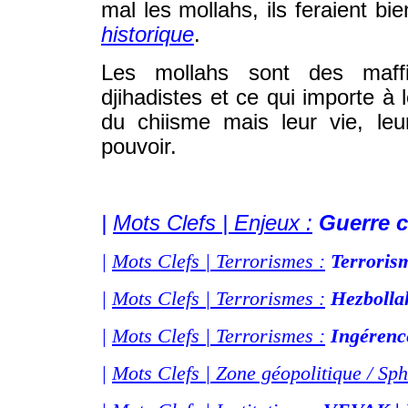
mal les mollahs, ils feraient bi
historique
.
Les mollahs sont des maffi
djihadistes et ce qui importe à 
du chiisme mais leur vie, leu
pouvoir.
WWW.IRAN-RESIST.ORG
|
Mots Clefs | Enjeux :
Guerre c
|
Mots Clefs | Terrorismes :
Terroris
|
Mots Clefs | Terrorismes :
Hezboll
|
Mots Clefs | Terrorismes :
Ingérenc
|
Mots Clefs | Zone géopolitique / Sph