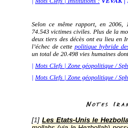
|
Mots Clefs | Institutions :
VEVAK | 
WWW.IRAN-RESIST.ORG
Selon ce même rapport, en 2006, 14
74.543 victimes civiles. Plus de la mo
deux tiers des décès ont eu lieu en I
l’échec de cette
politique hybride d
un total de 20.498 vies humaines dont
|
Mots Clefs | Zone géopolitique / Sph
|
Mots Clefs | Zone géopolitique / Sph
[
1
]
Les Etats-Unis le Hezboll
mollahs (via le Hezbollah) poss