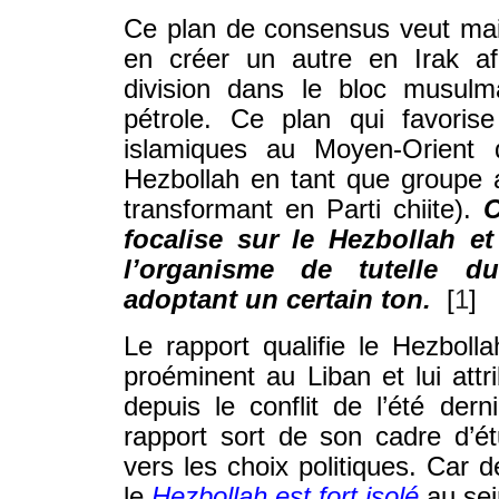
Ce plan de consensus veut maint
en créer un autre en Irak af
division dans le bloc musul
pétrole. Ce plan qui favorise
islamiques au Moyen-Orient d
Hezbollah en tant que groupe 
transformant en Parti chiite).
C
focalise sur le Hezbollah e
l’organisme de tutelle du
adoptant un certain ton.
[
1
]
Le rapport qualifie le Hezbolla
proéminent au Liban et lui attri
depuis le conflit de l’été dern
rapport sort de son cadre d’étu
vers les choix politiques. Car de
le
Hezbollah est fort isolé
au sei